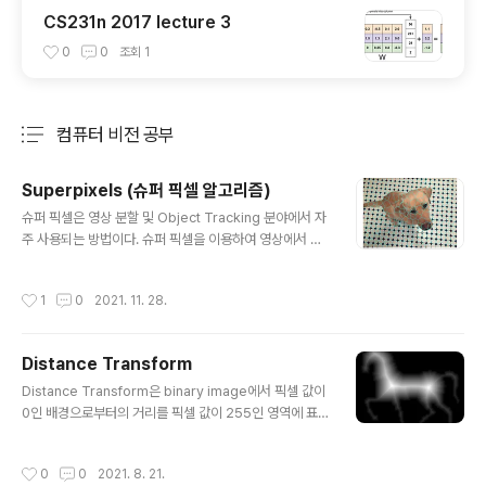
CS231n 2017 lecture 3
0
0
조회
1
컴퓨터 비전 공부
분류 전체보기
주요 글 목록
Superpixels (슈퍼 픽셀 알고리즘)
글 내용
슈퍼 픽셀은 영상 분할 및 Object Tracking 분야에서 자
주 사용되는 방법이다. 슈퍼 픽셀을 이용하여 영상에서 특
성이 비슷한 픽셀들을 묶음으로 표현할 수 있다. 슈퍼 픽셀
은 영상을 특징이 비슷한 작은 균일한 영역으로 나누고 이
작성시간
1
0
2021. 11. 28.
작은 영역들을 기본단위로 하여 영상처리를 하는데, 여기
서 나누어진 균일 영역을 슈퍼 픽셀이라고 한다. 정리하면
다음과 같다. 픽셀보다 더 많은 정보를 제공한다. 슈퍼 픽셀
Distance Transform
은 주어진 슈퍼 픽셀에 속하는 픽셀이 유사한 시각적 특징
글 내용
을 공유하기 때문에 perceptual한 의미를 갖는다. 계산적
Distance Transform은 binary image에서 픽셀 값이
으로 까다로운 문제에 매우 유용할 수 있는 편리하고 간결
0인 배경으로부터의 거리를 픽셀 값이 255인 영역에 표현
한 이미지 representation을 제공한다. 슈퍼 픽셀 생성
하는 방법이다. 즉 배경으로부터 멀리 떨어져 있을수록 높
을 위한 SLIC(Simple Linear Iterative Clus..
은 픽셀 값을 가진다. 예를 들어 아래와 같다. 그림의 binar
작성시간
0
0
2021. 8. 21.
y image의 subset은 0이다. 변환 결과를 보면, subset