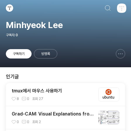
검색하기
티스토리
Minhyeok Lee
구독자
0
구독하기
방명록
신고하기 레이어
열기
인기글
tmux에서 마우스 사용하기
8
0
조회
27
Grad-CAM: Visual Explanations from
Deep Networks via Gradient-based
0
0
조회
2
Localization