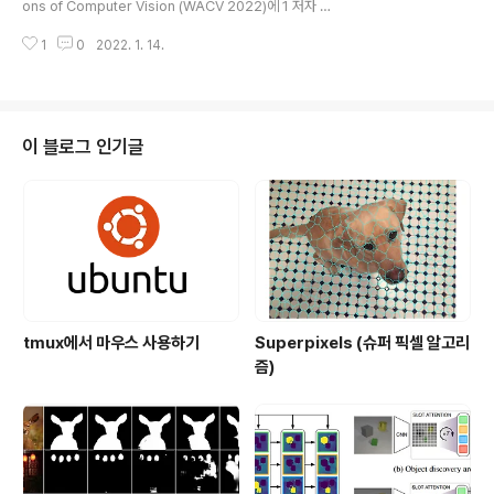
ons of Computer Vision (WACV 2022)에 1 저자 논
l..
문 2편이 accept 되어 휴가도 보낼 겸 학회 참석 목적으
1
0
2022. 1. 14.
로 하와이에 방문했다. https://openaccess.thecvf.co
m/content/WACV2022/html/Lee_Robust_Lane_
Detection_via_Expanded_Self_Attention_WACV_
2022_paper.html WACV 2022 Open Access Re
pository Robust Lane Detection via Expanded S
이 블로그 인기글
elf Attention Minhyeok Lee, Junhyeop Lee, Dog
yoon Lee, Woojin Kim, San..
tmux에서 마우스 사용하기
Superpixels (슈퍼 픽셀 알고리
즘)