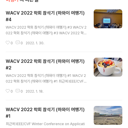
WACV 2022 학회 참석기 (하와이 여행기)
#4
글 내용
WACV 2022 학회 참석기 (하와이 여행기) #3 WACV 2
022 학회 참석기 (하와이 여행기) #3 WACV 2022 학회
참석기 (하와이 여행기) #2 WACV 2022 학회 참석기
0
0
2022. 1. 30.
(하와이 여행기) #2 WACV 2022 학회 참석기 (하와이
여행기) #1 WACV 2022 학회 참석기 (하와이 여행기) #
1 최근에 IEEE/CVF Winter.. hydragon-cv.info 사실
WACV 2022 학회 참석기 (하와이 여행기)
하와이 방문 목적이 WACV 학회 참석이었지만 지금까지
너무 여행 위주로 글을 쓴 것 같다. 이번에는 학회 참석기를
#2
글 내용
써볼까 한다. https://goo.gl/maps/tQkZ5RiU8gMsc
WACV 2022 학회 참석기 (하와이 여행기) #1 WACV 2
qx89 와이콜로아 비치 매리엇 리조트 & 스파 · 69-275
022 학회 참석기 (하와이 여행기) #1 최근에 IEEE/CVF
Waikōloa Beach Dr, Waikoloa Beach,..
Winter Conference on Applications of Compute
0
0
2022. 1. 18.
r Vision (WACV 2022)에 1 저자 논문 2편이 accept
되어 휴가도 보낼 겸 학회 참석 목적으로 하와이에 방문했
다. https://openaccess.thecvf.com/co.. hydrago
WACV 2022 학회 참석기 (하와이 여행기)
n-cv.info 숙소가 좀 외진 곳이 있다 보니 장을 보려면 15
분 정도 걸으면 나오는 마트로 가야 했다. https://goo.gl/
#1
글 내용
maps/9nxZq6fQBDsonDdw6 KTA Super Stores
최근에 IEEE/CVF Winter Conference on Applicati
- Waikoloa Village · 68-3916 Paniolo Ave, Waiko