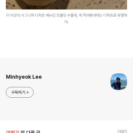
이 식당의 시그니쳐 디저트 메뉴인 초콜릿 수플레, 꼭 먹어봐야하는 디저트로 유명하
다.
로그 정보
Minhyeok Lee
구독하기
더보기
여행기
의 다른 글