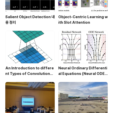
Salient Object Detection 내
Object-Centric Learning w
용 정리
ith Slot Attention
An Introduction to differe
Neural Ordinary Differenti
nt Types of Convolutions i
al Equations (Neural ODE)
n Deep Learning [번역]
[작성 중]