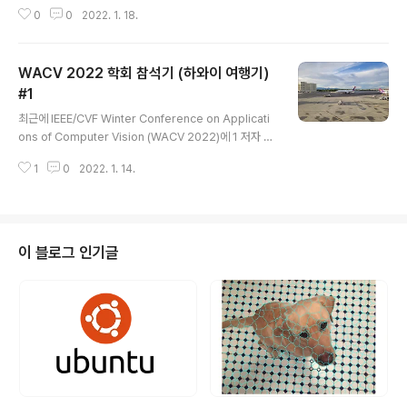
Winter Conference on Applications of Compute
0
0
2022. 1. 18.
r Vision (WACV 2022)에 1 저자 논문 2편이 accept
되어 휴가도 보낼 겸 학회 참석 목적으로 하와이에 방문했
다. https://openaccess.thecvf.com/co.. hydrago
WACV 2022 학회 참석기 (하와이 여행기)
n-cv.info 숙소가 좀 외진 곳이 있다 보니 장을 보려면 15
분 정도 걸으면 나오는 마트로 가야 했다. https://goo.gl/
#1
글 내용
maps/9nxZq6fQBDsonDdw6 KTA Super Stores
최근에 IEEE/CVF Winter Conference on Applicati
- Waikoloa Village · 68-3916 Paniolo Ave, Waiko
ons of Computer Vision (WACV 2022)에 1 저자 논
l..
문 2편이 accept 되어 휴가도 보낼 겸 학회 참석 목적으
1
0
2022. 1. 14.
로 하와이에 방문했다. https://openaccess.thecvf.co
m/content/WACV2022/html/Lee_Robust_Lane_
Detection_via_Expanded_Self_Attention_WACV_
2022_paper.html WACV 2022 Open Access Re
pository Robust Lane Detection via Expanded S
이 블로그 인기글
elf Attention Minhyeok Lee, Junhyeop Lee, Dog
yoon Lee, Woojin Kim, San..