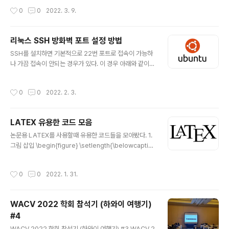
때문에 정의하기가 쉽지만 interset point의 경우 모서리,
mily of deep neural network models. Instead of
작성시간
0
0
2022. 3. 9.
꼭짓점과 같은 low-le..
specifying a discrete sequence of hidden layer
s, we parameterize the derivative of the hidden
state using a neural network. The output of the
리눅스 SSH 방화벽 포트 설정 방법
network is computed using a black-box differen
글 내용
SSH를 설치하면 기본적으로 22번 포트로 접속이 가능하
arxiv.org Neural Ordinary Differential Equations
나 가끔 접속이 안되는 경우가 있다. 이 경우 아래와 같이
(이하 Neural ODE)는 201..
수동으로 22번 포트의 방화벽을 해제하면 된다. sudo uf
w enable sudo ufw allow 22 sudo ufw reload 숫
작성시간
0
0
2022. 2. 3.
자 22 자리에 다른 포트 번호를 입력하면 해당하는 포트도
방화벽 해제가 가능하다. 현재 방화벽 상태를 확인하려면 s
udo ufw status 와 같이 입력하자
LATEX 유용한 코드 모음
글 내용
논문용 LATEX를 사용할때 유용한 코드들을 모아봤다. 1.
그림 삽입 \begin{figure} \setlength{\belowcaptio
nskip}{-24pt} \begin{center} \includegraphics
[width=\linewidth]{이미지 경로} \caption{캡션} \lab
작성시간
0
0
2022. 1. 31.
el{label 이름} \end{center} \end{figure} 2. 수식 삽
입 \begin{equation} 수식 입력 \end{equation} 3. 글
자 색 변경 \usepackage{color} \textcolor{red}{re
WACV 2022 학회 참석기 (하와이 여행기)
d colored text}
#4
글 내용
WACV 2022 학회 참석기 (하와이 여행기) #3 WACV 2