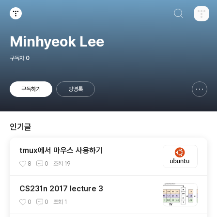
검색하기
티스토리
Minhyeok Lee
구독자
0
구독하기
방명록
신고하기 레이어
열기
인기글
tmux에서 마우스 사용하기
8
0
조회
19
CS231n 2017 lecture 3
0
0
조회
1