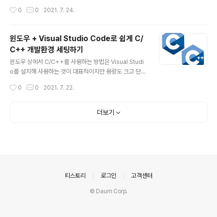
ssive Feature Polishing Network) 제안 ECSSD, H
작성시간
0
0
2021. 7. 24.
KU-IS, PASCAL-S, DUT-OMRON, DUTS 데이터셋
사용 구조적으로 앞선 논문들과 비교하여 큰 특징은 없는
듯 논문의 주요 contribution은 The Feature Polishin
윈도우 + Visual Studio Code로 쉽게 C/
g Module (FPM)인데 인코더 각 부분의 feature를 점진
C++ 개발환경 세팅하기
적으로 통합 시켜서 성능을 높이는 방식 * Result Weakl
글 내용
y-Supervised Salient Object Detection via Scrib
윈도우 상에서 C/C++를 사용하는 방법은 Visual Studi
ble Annotations [CVPR 2020] 특이하..
o를 설치해 사용하는 것이 대표적이지만 용량도 크고 단순
공부용으로는 그 과정이 복잡하다. 사실 Linux용 Windo
작성시간
0
0
2021. 7. 22.
ws 하위 시스템인 WSL을 이용하면 상당히 쉽게 해결할
수 있다. 과정은 다음과 같다. 1. 먼저 제어판 -> 프로그램 -
> Windows 기능 켜기/끄기에서 Linux용 Windows 하
더보기
위 시스템을 활성화 한다. 컴퓨터를 한번 재부팅 해야한다.
2. Microsoft Store에서 Ubuntu를 검색하여 설치한다.
3. Ubuntu를 실행하면 설치를 진행한다. 4. 설치하면 un
sername과 비밀번호를 입력하고 터미널을 닫는다. 5. Vi
sual Studio Code를 실행하고 Remote-WSL를 설치
한다. 6. Re..
의안내
티스토리
로그인
고객센터
© Daum Corp.