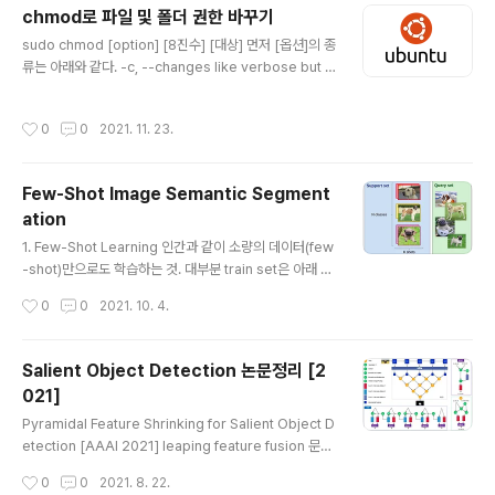
다음과 같다. 픽셀보다 더 많은 정보를 제공한다. 슈퍼 픽셀
chmod로 파일 및 폴더 권한 바꾸기
은 주어진 슈퍼 픽셀에 속하는 픽셀이 유사한 시각적 특징
글 내용
을 공유하기 때문에 perceptual한 의미를 갖는다. 계산적
sudo chmod [option] [8진수] [대상] 먼저 [옵션]의 종
으로 까다로운 문제에 매우 유용할 수 있는 편리하고 간결
류는 아래와 같다. -c, --changes like verbose but r
한 이미지 representation을 제공한다. 슈퍼 픽셀 생성
eport only when a change is made -f, --silent, --
을 위한 SLIC(Simple Linear Iterative Clus..
quiet suppress most error messages -v, --ver
작성시간
0
0
2021. 11. 23.
bose output a diagnostic for every file process
ed --no-preserve-root do not treat '/' specially
(the default) --preserve-root fail to operate rec
Few-Shot Image Semantic Segment
ursively on '/' --reference=RFILE use RFILEs mo
ation
de instead of MODE values -R,..
글 내용
1. Few-Shot Learning 인간과 같이 소량의 데이터(few
-shot)만으로도 학습하는 것. 대부분 train set은 아래 그
림과 같이 support set (training 중 학습에 사용되는 데
작성시간
0
0
2021. 10. 4.
이터셋), Query set (training 중 평가에 사용되는 데이
터셋)으로 나뉜다. Support set의 클래스가 N개 각 클래
스별 개수가 K개 이면 이를 흔히 N-way K-shot task라
Salient Object Detection 논문정리 [2
불린다. 당연한 말이지만 N이 클수록, K가 작을수록 어렵
021]
다. Few-show learning을 평가하는 방식은 주로 Meta
글 내용
-Learning을 사용한다. 아래 그림과 같다. 특징은 모델은
Pyramidal Feature Shrinking for Salient Object D
수많은 support set, query set으로 학습이 되는데 이
etection [AAAI 2021] leaping feature fusion 문제
때 사용되는 클래스를 base class라고..
를 해결 이는 FPN에서 주로 발생하는 문제인데 노이즈 많
작성시간
0
0
2021. 8. 22.
은 low-level feature와 high-level feature가 결합되