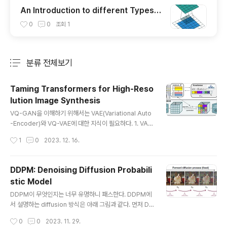
An Introduction to different Types o
f Convolutions in Deep Learning [번
0
0
조회
1
역]
분류 전체보기
주요 글 목록
Taming Transformers for High-Reso
lution Image Synthesis
글 내용
VQ-GAN을 이해하기 위해서는 VAE(Variational Auto
-Encoder)와 VQ-VAE에 대한 지식이 필요하다. 1. VAE
VAE의 대략적인 구조는 위와 같다. Input image $x$를
작성시간
1
0
2023. 12. 16.
인코더에 통과시켜 latent vector $z$를 생성하고, $z
$를 다시 디코더에 통과시켜 기존 input $x$와 비슷하지
만 새로운 이미지 $x$를 찾아내는 구조이다. 그렇다면 au
DDPM: Denoising Diffusion Probabili
to-encoder와의 차이점은 무엇인가? 위 그림과 같이 au
stic Model
to-encoder는 특정 입력 이미지를 잘 임베딩 하여 원본
글 내용
이미지로 복원하는 과정을 학습한다. 즉 feature 추출과
DDPM이 무엇인지는 너무 유명하니 패스한다. DDPM에
압축을 위한 과정을 학습한다. 반면 VAE는 어떠한 latent
서 설명하는 diffusion 방식은 아래 그림과 같다. 먼저 DD
space가 원하는 이미지를 만들어 내는지 그 확률 분포를
PM은 이미지에 작은 가우시안 노이즈를 더하는 과정의 역
작성시간
0
0
2023. 11. 29.
학습한다. ..
과정 (즉 노이즈를 제거하는 과정) 역시 가우시안 분포로