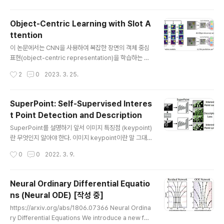
모델링이 가능하다는 가정으로 시작한다. 즉 다시 말하면 n
ormal distribution에 대한 노이즈가 주어졌을 때 이를
Object-Centric Learning with Slot A
어떻게 복원할 것인가에 대한 문제를 모델이 해결하는 것
ttention
이다. 먼저 $t$ 시간 이미지 $X_t$에 노이즈 $I$를 더하
글 내용
는 과정의 확률분포 $q \left ( X _ { t } \mid X _ { t-1 } \r
이 논문에서는 CNN을 사용하여 복잡한 장면의 객체 중심
ight ) $는 다음과 같다. $q \left ( X _ { t } \mid X _ { t-
표현(object-centric representation)을 학습하는 새
1 } \right ) = \mathcal{N} \..
로운 방법을 소개한다. 이 방법 슬롯이라고 하는 task-de
작성시간
2
0
2023. 3. 25.
pendent abstract representation을 생성하는 slot
attention module을 사용한다. 이러한 슬롯은 반복적인
attention 과정을 통해 업데이트가 가능하며 모든 입력 fe
SuperPoint: Self-Supervised Interes
ature와 상호작용한다. 이 논문은 slot attention이 uns
t Point Detection and Description
upervised object discovery 및 supervised prop
글 내용
erty prediction task에 대해 학습할 때 보이지 않는 구
SuperPoint를 설명하기 앞서 이미지 특징점 (keypoint)
성에 대한 일반화를 가능하게 하는 객체 중심 표현을 추출
란 무엇인지 알아야 한다. 이미지 keypoint이란 말 그대
할 수 있음을 보여준다. 또한 이 논문..
로 이미지에서 특징이 되는 부분을 의미한다. 이미지 매칭
작성시간
0
0
2022. 3. 9.
시, 즉 이미지끼리 서로 매칭이 되는지 확인을 할 때 각 이
미지에서의 특징이 되는 부분끼리 비교를 한다. 보통 특징
점이 되는 부분은 물체의 모서리나 코너인데, 그래서 대부
Neural Ordinary Differential Equatio
분의 특징점 검출을 코너 검출을 바탕으로 하고 있다. 이러
ns (Neural ODE) [작성 중]
한 keypoint는 크게 samantic keypoint와 interset p
글 내용
oint로 나뉘는데, samantic keypoint는 그림과 같이 사
https://arxiv.org/abs/1806.07366 Neural Ordina
람의 골격, 물체의 의미론적인 특정 위치를 기반으로 하기
ry Differential Equations We introduce a new fa