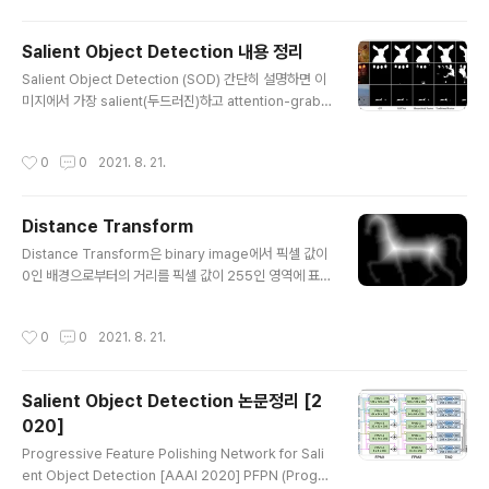
어 성능이 떨어진다는 것임 이를 해결하기 위해 pyramid
shrinking decoder (PSD) 제안 Locate Globally, S
Salient Object Detection 내용 정리
egment Locally: A Progressive Architecture Wit
글 내용
Salient Object Detection (SOD) 간단히 설명하면 이
h Knowledge Review Network for Salient Objec
미지에서 가장 salient(두드러진)하고 attention-grabb
t Detection [AAAI 2021] 인간이 물체를 감지하는 방식
ing 한 object를 찾아내어 해당 객체의 전체 범위를 seg
을 모방함 물체의 대략적인 위치를 먼..
ment 하는 것이다. 다른 말로 배경(background)에서
작성시간
0
0
2021. 8. 21.
중요한 전경(foreground) 물체만을 분할해낸다. 이때 이
미지에서 가장 salient 한 물체만을 검출해 내는 것이며 일
반적인 Object Detection, Segmentation task와는
Distance Transform
다르다. object detection은 이미지 내에서 물체를 찾아
글 내용
서 바운딩 박스로 감싸고 그 물체가 무엇인지 분류해내는
Distance Transform은 binary image에서 픽셀 값이
것을 목표로 한다. 반면 semantic segmentation은 이
0인 배경으로부터의 거리를 픽셀 값이 255인 영역에 표현
미지 내 물체들을 의미있는 단위로 분할한다. Co-..
하는 방법이다. 즉 배경으로부터 멀리 떨어져 있을수록 높
은 픽셀 값을 가진다. 예를 들어 아래와 같다. 그림의 binar
작성시간
0
0
2021. 8. 21.
y image의 subset은 0이다. 변환 결과를 보면, subset
이 아닌 곳(binary image에서 1인 부분)이 subset에 대
해 떨어진 거리 값으로 변환된다. 흔히 이 거리를 계산하는
Salient Object Detection 논문정리 [2
방법은 Euclidean distance(De), City block distanc
020]
e(D4), Chessboard distance(D8) 정도가 존재한다.
글 내용
각각 거리 값은 아래 수식으로 계산된다. $D _ { E } \left (
Progressive Feature Polishing Network for Sali
\left ( i,j \right..
ent Object Detection [AAAI 2020] PFPN (Progre