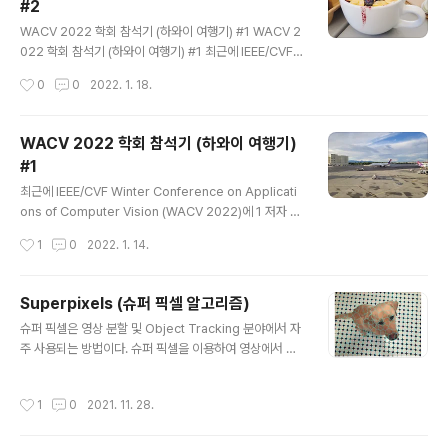
#2
md.extend(self.command_line_args()) self.proc
글 내용
ess = subprocess.Popen(cmd, env=self.env, cl
WACV 2022 학회 참석기 (하와이 여행기) #1 WACV 2
ose_fds=system() != 'Windows', stdout=sel..
022 학회 참석기 (하와이 여행기) #1 최근에 IEEE/CVF
Winter Conference on Applications of Compute
작성시간
0
0
2022. 1. 18.
r Vision (WACV 2022)에 1 저자 논문 2편이 accept
되어 휴가도 보낼 겸 학회 참석 목적으로 하와이에 방문했
다. https://openaccess.thecvf.com/co.. hydrago
WACV 2022 학회 참석기 (하와이 여행기)
n-cv.info 숙소가 좀 외진 곳이 있다 보니 장을 보려면 15
#1
분 정도 걸으면 나오는 마트로 가야 했다. https://goo.gl/
글 내용
maps/9nxZq6fQBDsonDdw6 KTA Super Stores
최근에 IEEE/CVF Winter Conference on Applicati
- Waikoloa Village · 68-3916 Paniolo Ave, Waiko
ons of Computer Vision (WACV 2022)에 1 저자 논
l..
문 2편이 accept 되어 휴가도 보낼 겸 학회 참석 목적으
작성시간
1
0
2022. 1. 14.
로 하와이에 방문했다. https://openaccess.thecvf.co
m/content/WACV2022/html/Lee_Robust_Lane_
Detection_via_Expanded_Self_Attention_WACV_
Superpixels (슈퍼 픽셀 알고리즘)
2022_paper.html WACV 2022 Open Access Re
글 내용
슈퍼 픽셀은 영상 분할 및 Object Tracking 분야에서 자
pository Robust Lane Detection via Expanded S
주 사용되는 방법이다. 슈퍼 픽셀을 이용하여 영상에서 특
elf Attention Minhyeok Lee, Junhyeop Lee, Dog
성이 비슷한 픽셀들을 묶음으로 표현할 수 있다. 슈퍼 픽셀
yoon Lee, Woojin Kim, San..
은 영상을 특징이 비슷한 작은 균일한 영역으로 나누고 이
작성시간
1
0
2021. 11. 28.
작은 영역들을 기본단위로 하여 영상처리를 하는데, 여기
서 나누어진 균일 영역을 슈퍼 픽셀이라고 한다. 정리하면