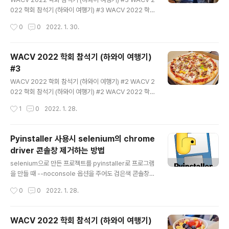
022 학회 참석기 (하와이 여행기) #3 WACV 2022 학회
참석기 (하와이 여행기) #2 WACV 2022 학회 참석기
작성시간
0
0
2022. 1. 30.
(하와이 여행기) #2 WACV 2022 학회 참석기 (하와이
여행기) #1 WACV 2022 학회 참석기 (하와이 여행기) #
1 최근에 IEEE/CVF Winter.. hydragon-cv.info 사실
WACV 2022 학회 참석기 (하와이 여행기)
하와이 방문 목적이 WACV 학회 참석이었지만 지금까지
#3
너무 여행 위주로 글을 쓴 것 같다. 이번에는 학회 참석기를
글 내용
써볼까 한다. https://goo.gl/maps/tQkZ5RiU8gMsc
WACV 2022 학회 참석기 (하와이 여행기) #2 WACV 2
qx89 와이콜로아 비치 매리엇 리조트 & 스파 · 69-275
022 학회 참석기 (하와이 여행기) #2 WACV 2022 학회
Waikōloa Beach Dr, Waikoloa Beach,..
참석기 (하와이 여행기) #1 WACV 2022 학회 참석기 (하
작성시간
1
0
2022. 1. 28.
와이 여행기) #1 최근에 IEEE/CVF Winter Conferenc
e on Applications of Computer Vision (WACV 20
22)에 1 저자 논문 2편이 accept 되.. hydragon-cv.inf
Pyinstaller 사용시 selenium의 chrome
o 이번에는 하와이에서 방문했던 맛집 위주로 글을 써볼까
driver 콘솔창 제거하는 방법
한다. https://goo.gl/maps/EoiQ9E9hfHzxwNEi9 T
글 내용
ommy Bahama Restaurant, Bar & Store · Shops
selenium으로 만든 프로젝트를 pyinstaller로 프로그램
at Mauna Lani 68, 1330 Mauna Lani Dr #102,..
을 만들 때 --noconsole 옵션을 주어도 검은색 콘솔창이
계속 나오는 경우가 있다. 이 경우에는 먼저 C:\Users\[사
작성시간
0
0
2022. 1. 28.
용자 이름]\anaconda3\envs\[가상환경 이름]\Lib\site
-packages\selenium\webdriver\common 경로의
service.py를 찾아서 열어준다. service.py 중간에 다
WACV 2022 학회 참석기 (하와이 여행기)
음과 같은 항목이 보일것이다. try: cmd = [self.path] c