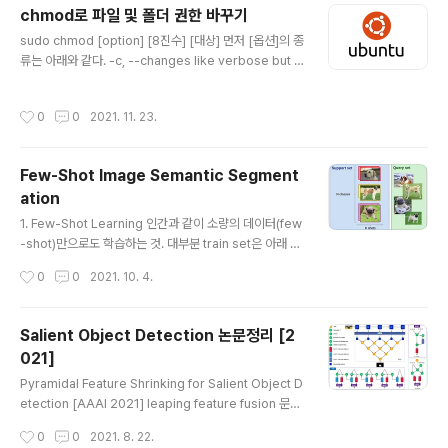
다음과 같다. 픽셀보다 더 많은 정보를 제공한다. 슈퍼 픽셀
chmod로 파일 및 폴더 권한 바꾸기
은 주어진 슈퍼 픽셀에 속하는 픽셀이 유사한 시각적 특징
글 내용
을 공유하기 때문에 perceptual한 의미를 갖는다. 계산적
sudo chmod [option] [8진수] [대상] 먼저 [옵션]의 종
으로 까다로운 문제에 매우 유용할 수 있는 편리하고 간결
류는 아래와 같다. -c, --changes like verbose but r
한 이미지 representation을 제공한다. 슈퍼 픽셀 생성
eport only when a change is made -f, --silent, --
을 위한 SLIC(Simple Linear Iterative Clus..
quiet suppress most error messages -v, --ver
작성시간
0
0
2021. 11. 23.
bose output a diagnostic for every file process
ed --no-preserve-root do not treat '/' specially
(the default) --preserve-root fail to operate rec
Few-Shot Image Semantic Segment
ursively on '/' --reference=RFILE use RFILEs mo
ation
de instead of MODE values -R,..
글 내용
1. Few-Shot Learning 인간과 같이 소량의 데이터(few
-shot)만으로도 학습하는 것. 대부분 train set은 아래 그
림과 같이 support set (training 중 학습에 사용되는 데
작성시간
0
0
2021. 10. 4.
이터셋), Query set (training 중 평가에 사용되는 데이
터셋)으로 나뉜다. Support set의 클래스가 N개 각 클래
스별 개수가 K개 이면 이를 흔히 N-way K-shot task라
Salient Object Detection 논문정리 [2
불린다. 당연한 말이지만 N이 클수록, K가 작을수록 어렵
021]
다. Few-show learning을 평가하는 방식은 주로 Meta
글 내용
-Learning을 사용한다. 아래 그림과 같다. 특징은 모델은
Pyramidal Feature Shrinking for Salient Object D
수많은 support set, query set으로 학습이 되는데 이
etection [AAAI 2021] leaping feature fusion 문제
때 사용되는 클래스를 base class라고..
를 해결 이는 FPN에서 주로 발생하는 문제인데 노이즈 많
작성시간
0
0
2021. 8. 22.
은 low-level feature와 high-level feature가 결합되