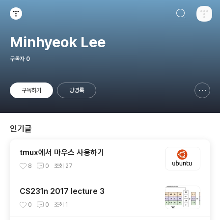
검색하기
티스토리
Minhyeok Lee
구독자
0
구독하기
방명록
신고하기 레이어
열기
인기글
tmux에서 마우스 사용하기
8
0
조회
27
CS231n 2017 lecture 3
0
0
조회
1