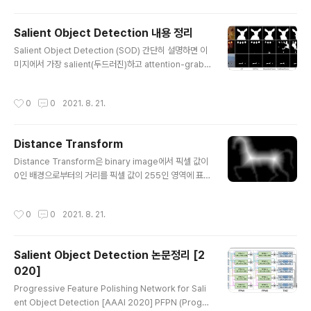
어 성능이 떨어진다는 것임 이를 해결하기 위해 pyramid
shrinking decoder (PSD) 제안 Locate Globally, S
Salient Object Detection 내용 정리
egment Locally: A Progressive Architecture Wit
글 내용
Salient Object Detection (SOD) 간단히 설명하면 이
h Knowledge Review Network for Salient Objec
미지에서 가장 salient(두드러진)하고 attention-grabb
t Detection [AAAI 2021] 인간이 물체를 감지하는 방식
ing 한 object를 찾아내어 해당 객체의 전체 범위를 seg
을 모방함 물체의 대략적인 위치를 먼..
ment 하는 것이다. 다른 말로 배경(background)에서
작성시간
0
0
2021. 8. 21.
중요한 전경(foreground) 물체만을 분할해낸다. 이때 이
미지에서 가장 salient 한 물체만을 검출해 내는 것이며 일
반적인 Object Detection, Segmentation task와는
Distance Transform
다르다. object detection은 이미지 내에서 물체를 찾아
글 내용
서 바운딩 박스로 감싸고 그 물체가 무엇인지 분류해내는
Distance Transform은 binary image에서 픽셀 값이
것을 목표로 한다. 반면 semantic segmentation은 이
0인 배경으로부터의 거리를 픽셀 값이 255인 영역에 표현
미지 내 물체들을 의미있는 단위로 분할한다. Co-..
하는 방법이다. 즉 배경으로부터 멀리 떨어져 있을수록 높
은 픽셀 값을 가진다. 예를 들어 아래와 같다. 그림의 binar
작성시간
0
0
2021. 8. 21.
y image의 subset은 0이다. 변환 결과를 보면, subset
이 아닌 곳(binary image에서 1인 부분)이 subset에 대
해 떨어진 거리 값으로 변환된다. 흔히 이 거리를 계산하는
Salient Object Detection 논문정리 [2
방법은 Euclidean distance(De), City block distanc
020]
e(D4), Chessboard distance(D8) 정도가 존재한다.
글 내용
각각 거리 값은 아래 수식으로 계산된다. $D _ { E } \left (
Progressive Feature Polishing Network for Sali
\left ( i,j \right..
ent Object Detection [AAAI 2020] PFPN (Progre