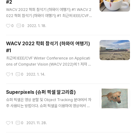
#2
md.extend(self.command_line_args()) self.proc
글 내용
ess = subprocess.Popen(cmd, env=self.env, cl
WACV 2022 학회 참석기 (하와이 여행기) #1 WACV 2
ose_fds=system() != 'Windows', stdout=sel..
022 학회 참석기 (하와이 여행기) #1 최근에 IEEE/CVF
Winter Conference on Applications of Compute
작성시간
0
0
2022. 1. 18.
r Vision (WACV 2022)에 1 저자 논문 2편이 accept
되어 휴가도 보낼 겸 학회 참석 목적으로 하와이에 방문했
다. https://openaccess.thecvf.com/co.. hydrago
WACV 2022 학회 참석기 (하와이 여행기)
n-cv.info 숙소가 좀 외진 곳이 있다 보니 장을 보려면 15
#1
분 정도 걸으면 나오는 마트로 가야 했다. https://goo.gl/
글 내용
maps/9nxZq6fQBDsonDdw6 KTA Super Stores
최근에 IEEE/CVF Winter Conference on Applicati
- Waikoloa Village · 68-3916 Paniolo Ave, Waiko
ons of Computer Vision (WACV 2022)에 1 저자 논
l..
문 2편이 accept 되어 휴가도 보낼 겸 학회 참석 목적으
작성시간
1
0
2022. 1. 14.
로 하와이에 방문했다. https://openaccess.thecvf.co
m/content/WACV2022/html/Lee_Robust_Lane_
Detection_via_Expanded_Self_Attention_WACV_
Superpixels (슈퍼 픽셀 알고리즘)
2022_paper.html WACV 2022 Open Access Re
글 내용
슈퍼 픽셀은 영상 분할 및 Object Tracking 분야에서 자
pository Robust Lane Detection via Expanded S
주 사용되는 방법이다. 슈퍼 픽셀을 이용하여 영상에서 특
elf Attention Minhyeok Lee, Junhyeop Lee, Dog
성이 비슷한 픽셀들을 묶음으로 표현할 수 있다. 슈퍼 픽셀
yoon Lee, Woojin Kim, San..
은 영상을 특징이 비슷한 작은 균일한 영역으로 나누고 이
작성시간
1
0
2021. 11. 28.
작은 영역들을 기본단위로 하여 영상처리를 하는데, 여기
서 나누어진 균일 영역을 슈퍼 픽셀이라고 한다. 정리하면