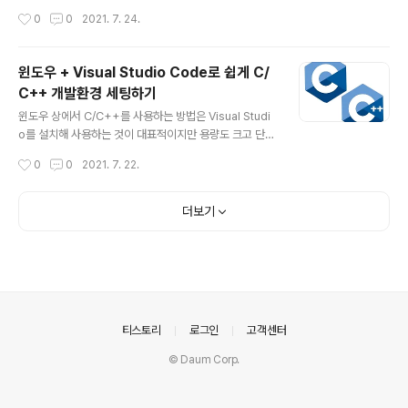
ssive Feature Polishing Network) 제안 ECSSD, H
작성시간
0
0
2021. 7. 24.
KU-IS, PASCAL-S, DUT-OMRON, DUTS 데이터셋
사용 구조적으로 앞선 논문들과 비교하여 큰 특징은 없는
듯 논문의 주요 contribution은 The Feature Polishin
윈도우 + Visual Studio Code로 쉽게 C/
g Module (FPM)인데 인코더 각 부분의 feature를 점진
C++ 개발환경 세팅하기
적으로 통합 시켜서 성능을 높이는 방식 * Result Weakl
글 내용
y-Supervised Salient Object Detection via Scrib
윈도우 상에서 C/C++를 사용하는 방법은 Visual Studi
ble Annotations [CVPR 2020] 특이하..
o를 설치해 사용하는 것이 대표적이지만 용량도 크고 단순
공부용으로는 그 과정이 복잡하다. 사실 Linux용 Windo
작성시간
0
0
2021. 7. 22.
ws 하위 시스템인 WSL을 이용하면 상당히 쉽게 해결할
수 있다. 과정은 다음과 같다. 1. 먼저 제어판 -> 프로그램 -
> Windows 기능 켜기/끄기에서 Linux용 Windows 하
더보기
위 시스템을 활성화 한다. 컴퓨터를 한번 재부팅 해야한다.
2. Microsoft Store에서 Ubuntu를 검색하여 설치한다.
3. Ubuntu를 실행하면 설치를 진행한다. 4. 설치하면 un
sername과 비밀번호를 입력하고 터미널을 닫는다. 5. Vi
sual Studio Code를 실행하고 Remote-WSL를 설치
한다. 6. Re..
의안내
티스토리
로그인
고객센터
© Daum Corp.