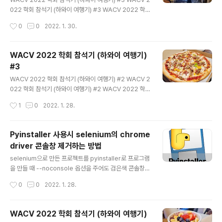
022 학회 참석기 (하와이 여행기) #3 WACV 2022 학회
참석기 (하와이 여행기) #2 WACV 2022 학회 참석기
작성시간
0
0
2022. 1. 30.
(하와이 여행기) #2 WACV 2022 학회 참석기 (하와이
여행기) #1 WACV 2022 학회 참석기 (하와이 여행기) #
1 최근에 IEEE/CVF Winter.. hydragon-cv.info 사실
WACV 2022 학회 참석기 (하와이 여행기)
하와이 방문 목적이 WACV 학회 참석이었지만 지금까지
#3
너무 여행 위주로 글을 쓴 것 같다. 이번에는 학회 참석기를
글 내용
써볼까 한다. https://goo.gl/maps/tQkZ5RiU8gMsc
WACV 2022 학회 참석기 (하와이 여행기) #2 WACV 2
qx89 와이콜로아 비치 매리엇 리조트 & 스파 · 69-275
022 학회 참석기 (하와이 여행기) #2 WACV 2022 학회
Waikōloa Beach Dr, Waikoloa Beach,..
참석기 (하와이 여행기) #1 WACV 2022 학회 참석기 (하
작성시간
1
0
2022. 1. 28.
와이 여행기) #1 최근에 IEEE/CVF Winter Conferenc
e on Applications of Computer Vision (WACV 20
22)에 1 저자 논문 2편이 accept 되.. hydragon-cv.inf
Pyinstaller 사용시 selenium의 chrome
o 이번에는 하와이에서 방문했던 맛집 위주로 글을 써볼까
driver 콘솔창 제거하는 방법
한다. https://goo.gl/maps/EoiQ9E9hfHzxwNEi9 T
글 내용
ommy Bahama Restaurant, Bar & Store · Shops
selenium으로 만든 프로젝트를 pyinstaller로 프로그램
at Mauna Lani 68, 1330 Mauna Lani Dr #102,..
을 만들 때 --noconsole 옵션을 주어도 검은색 콘솔창이
계속 나오는 경우가 있다. 이 경우에는 먼저 C:\Users\[사
작성시간
0
0
2022. 1. 28.
용자 이름]\anaconda3\envs\[가상환경 이름]\Lib\site
-packages\selenium\webdriver\common 경로의
service.py를 찾아서 열어준다. service.py 중간에 다
WACV 2022 학회 참석기 (하와이 여행기)
음과 같은 항목이 보일것이다. try: cmd = [self.path] c