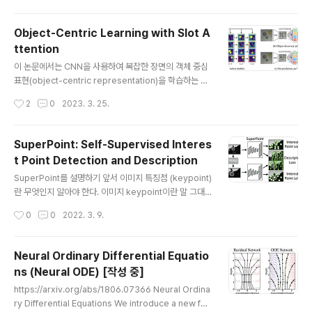
모델링이 가능하다는 가정으로 시작한다. 즉 다시 말하면 n
ormal distribution에 대한 노이즈가 주어졌을 때 이를
Object-Centric Learning with Slot A
어떻게 복원할 것인가에 대한 문제를 모델이 해결하는 것
ttention
이다. 먼저 $t$ 시간 이미지 $X_t$에 노이즈 $I$를 더하
글 내용
는 과정의 확률분포 $q \left ( X _ { t } \mid X _ { t-1 } \r
이 논문에서는 CNN을 사용하여 복잡한 장면의 객체 중심
ight ) $는 다음과 같다. $q \left ( X _ { t } \mid X _ { t-
표현(object-centric representation)을 학습하는 새
1 } \right ) = \mathcal{N} \..
로운 방법을 소개한다. 이 방법 슬롯이라고 하는 task-de
작성시간
2
0
2023. 3. 25.
pendent abstract representation을 생성하는 slot
attention module을 사용한다. 이러한 슬롯은 반복적인
attention 과정을 통해 업데이트가 가능하며 모든 입력 fe
SuperPoint: Self-Supervised Interes
ature와 상호작용한다. 이 논문은 slot attention이 uns
t Point Detection and Description
upervised object discovery 및 supervised prop
글 내용
erty prediction task에 대해 학습할 때 보이지 않는 구
SuperPoint를 설명하기 앞서 이미지 특징점 (keypoint)
성에 대한 일반화를 가능하게 하는 객체 중심 표현을 추출
란 무엇인지 알아야 한다. 이미지 keypoint이란 말 그대
할 수 있음을 보여준다. 또한 이 논문..
로 이미지에서 특징이 되는 부분을 의미한다. 이미지 매칭
작성시간
0
0
2022. 3. 9.
시, 즉 이미지끼리 서로 매칭이 되는지 확인을 할 때 각 이
미지에서의 특징이 되는 부분끼리 비교를 한다. 보통 특징
점이 되는 부분은 물체의 모서리나 코너인데, 그래서 대부
Neural Ordinary Differential Equatio
분의 특징점 검출을 코너 검출을 바탕으로 하고 있다. 이러
ns (Neural ODE) [작성 중]
한 keypoint는 크게 samantic keypoint와 interset p
글 내용
oint로 나뉘는데, samantic keypoint는 그림과 같이 사
https://arxiv.org/abs/1806.07366 Neural Ordina
람의 골격, 물체의 의미론적인 특정 위치를 기반으로 하기
ry Differential Equations We introduce a new fa