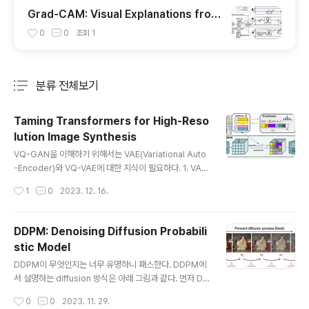
Grad-CAM: Visual Explanations from
Deep Networks via Gradient-based
0
0
조회
1
Localization
분류 전체보기
주요 글 목록
Taming Transformers for High-Reso
lution Image Synthesis
글 내용
VQ-GAN을 이해하기 위해서는 VAE(Variational Auto
-Encoder)와 VQ-VAE에 대한 지식이 필요하다. 1. VAE
VAE의 대략적인 구조는 위와 같다. Input image $x$를
작성시간
1
0
2023. 12. 16.
인코더에 통과시켜 latent vector $z$를 생성하고, $z
$를 다시 디코더에 통과시켜 기존 input $x$와 비슷하지
만 새로운 이미지 $x$를 찾아내는 구조이다. 그렇다면 au
DDPM: Denoising Diffusion Probabili
to-encoder와의 차이점은 무엇인가? 위 그림과 같이 au
stic Model
to-encoder는 특정 입력 이미지를 잘 임베딩 하여 원본
글 내용
이미지로 복원하는 과정을 학습한다. 즉 feature 추출과
DDPM이 무엇인지는 너무 유명하니 패스한다. DDPM에
압축을 위한 과정을 학습한다. 반면 VAE는 어떠한 latent
서 설명하는 diffusion 방식은 아래 그림과 같다. 먼저 DD
space가 원하는 이미지를 만들어 내는지 그 확률 분포를
PM은 이미지에 작은 가우시안 노이즈를 더하는 과정의 역
작성시간
0
0
2023. 11. 29.
학습한다. ..
과정 (즉 노이즈를 제거하는 과정) 역시 가우시안 분포로