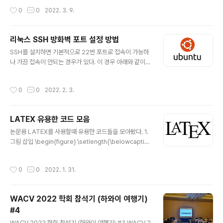
때문에 정의하기가 쉽지만 interset point의 경우 모서리,
mily of deep neural network models. Instead of
작성시간
0
0
2022. 3. 9.
꼭짓점과 같은 low-le..
specifying a discrete sequence of hidden layer
s, we parameterize the derivative of the hidden
state using a neural network. The output of the
리눅스 SSH 방화벽 포트 설정 방법
network is computed using a black-box differen
글 내용
SSH를 설치하면 기본적으로 22번 포트로 접속이 가능하
arxiv.org Neural Ordinary Differential Equations
나 가끔 접속이 안되는 경우가 있다. 이 경우 아래와 같이
(이하 Neural ODE)는 201..
수동으로 22번 포트의 방화벽을 해제하면 된다. sudo uf
w enable sudo ufw allow 22 sudo ufw reload 숫
작성시간
0
0
2022. 2. 3.
자 22 자리에 다른 포트 번호를 입력하면 해당하는 포트도
방화벽 해제가 가능하다. 현재 방화벽 상태를 확인하려면 s
udo ufw status 와 같이 입력하자
LATEX 유용한 코드 모음
글 내용
논문용 LATEX를 사용할때 유용한 코드들을 모아봤다. 1.
그림 삽입 \begin{figure} \setlength{\belowcaptio
nskip}{-24pt} \begin{center} \includegraphics
[width=\linewidth]{이미지 경로} \caption{캡션} \lab
작성시간
0
0
2022. 1. 31.
el{label 이름} \end{center} \end{figure} 2. 수식 삽
입 \begin{equation} 수식 입력 \end{equation} 3. 글
자 색 변경 \usepackage{color} \textcolor{red}{re
WACV 2022 학회 참석기 (하와이 여행기)
d colored text}
#4
글 내용
WACV 2022 학회 참석기 (하와이 여행기) #3 WACV 2