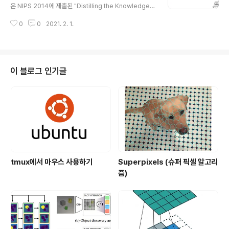
은 NIPS 2014에 제출된 "Distilling the Knowledge i
n a Neural Network"라는 논문에서 제시된 개념이다.
0
0
2021. 2. 1.
간단하게 큰 모델(Teacher Network)로부터 증류한 지
식을 작은 모델(Student Network)로 transfer 하는 일
련의 과정이다. Knowledge distillation은 작은 네트워
크가 큰 네트워크와 비슷한 성능을 낼 수 있도록 하는 것이
목적이다. 2. Knowledge Distillation의 구조 $L=\left
이 블로그 인기글
(1-\alpha\right)L_{CE}\left(\sigma\left(Z_s\right),\
\hat{y}\right)+2\alpha T^..
tmux에서 마우스 사용하기
Superpixels (슈퍼 픽셀 알고리
즘)