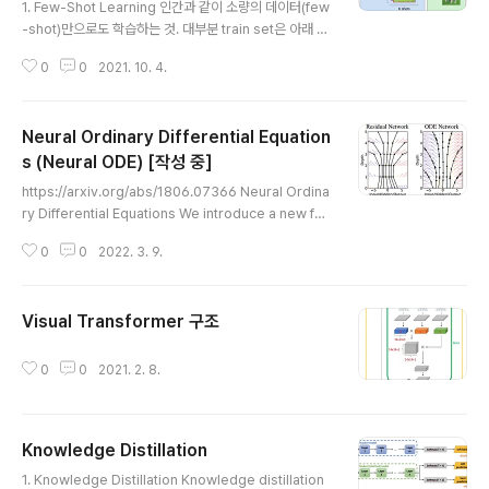
1. Few-Shot Learning 인간과 같이 소량의 데이터(few
-shot)만으로도 학습하는 것. 대부분 train set은 아래 그
림과 같이 support set (training 중 학습에 사용되는 데
0
0
2021. 10. 4.
이터셋), Query set (training 중 평가에 사용되는 데이
터셋)으로 나뉜다. Support set의 클래스가 N개 각 클래
스별 개수가 K개 이면 이를 흔히 N-way K-shot task라
Neural Ordinary Differential Equation
불린다. 당연한 말이지만 N이 클수록, K가 작을수록 어렵
다. Few-show learning을 평가하는 방식은 주로 Meta
s (Neural ODE) [작성 중]
글 내용
-Learning을 사용한다. 아래 그림과 같다. 특징은 모델은
https://arxiv.org/abs/1806.07366 Neural Ordina
수많은 support set, query set으로 학습이 되는데 이
ry Differential Equations We introduce a new fa
때 사용되는 클래스를 base class라고..
mily of deep neural network models. Instead of
0
0
2022. 3. 9.
specifying a discrete sequence of hidden layer
s, we parameterize the derivative of the hidden
state using a neural network. The output of the
Visual Transformer 구조
network is computed using a black-box differen
글 내용
arxiv.org Neural Ordinary Differential Equations
(이하 Neural ODE)는 201..
0
0
2021. 2. 8.
Knowledge Distillation
글 내용
1. Knowledge Distillation Knowledge distillation