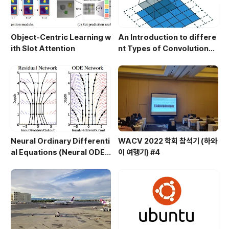
Object-Centric Learning w
An Introduction to differe
ith Slot Attention
nt Types of Convolutions i
n Deep Learning [번역]
Neural Ordinary Differenti
WACV 2022 학회 참석기 (하와
al Equations (Neural ODE)
이 여행기) #4
[작성 중]