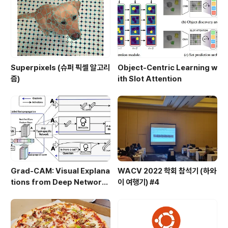
Superpixels (슈퍼 픽셀 알고리
Object-Centric Learning w
즘)
ith Slot Attention
Grad-CAM: Visual Explana
WACV 2022 학회 참석기 (하와
tions from Deep Network
이 여행기) #4
s via Gradient-based Loca
lization