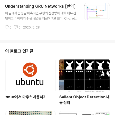
receptive field를 확보하기 위해선 네트워크 깊이가 상
Understanding GRU Networks [번역]
당히 깊어져야 하므로 효율적이지 못하다. 저자는 2000년
글 내용
대 초반에 소개된 상당히 좋은 성능을 보여주는 노이즈 제
이 글에서는 정말 매혹적인 유형의 신경망에 대해 매우 간
거 필터인 Non-local Means Filter (NLM Filter)에서
단하고 이해하기 쉬운 설명을 제공하려고 한다. Cho, et a
아이디어를 얻어 기존의 convolution의 local 한 특성을
l. 2014 년에 GRU (Gated Recurrent Unit)는 표준 re
보완해 줄 수 있는, 한 번의 연산이 영..
0
0
2020. 5. 29.
current neural network의 vanishing gradient pro
blem를 해결하는 것을 목표로 한다. GRU는 LSTM의 변
형으로 간주될 수 있다. 두 가지 모두 비슷하게 설계되고 경
우에 따라 동일한 결과를 제공하기 때문이다. Recurrent
Neural Networks에 익숙하지 않은 경우 간단한 소개를
이 블로그 인기글
읽는 것이 좋다. LSTM에 대한 이해를 돕기 위해 많은 사
람들이 Christopher Olah의 글을 추천한다. 이 글은 GR
U와 LSTM을 명확히 구분하기 위함이다. How do GR..
tmux에서 마우스 사용하기
Salient Object Detection 내
용 정리