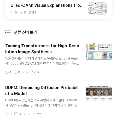
Grad-CAM: Visual Explanations from
Deep Networks via Gradient-based
0
0
조회
1
Localization
분류 전체보기
주요 글 목록
Taming Transformers for High-Reso
lution Image Synthesis
글 내용
VQ-GAN을 이해하기 위해서는 VAE(Variational Auto
-Encoder)와 VQ-VAE에 대한 지식이 필요하다. 1. VAE
VAE의 대략적인 구조는 위와 같다. Input image $x$를
작성시간
1
0
2023. 12. 16.
인코더에 통과시켜 latent vector $z$를 생성하고, $z
$를 다시 디코더에 통과시켜 기존 input $x$와 비슷하지
만 새로운 이미지 $x$를 찾아내는 구조이다. 그렇다면 au
DDPM: Denoising Diffusion Probabili
to-encoder와의 차이점은 무엇인가? 위 그림과 같이 au
stic Model
to-encoder는 특정 입력 이미지를 잘 임베딩 하여 원본
글 내용
이미지로 복원하는 과정을 학습한다. 즉 feature 추출과
DDPM이 무엇인지는 너무 유명하니 패스한다. DDPM에
압축을 위한 과정을 학습한다. 반면 VAE는 어떠한 latent
서 설명하는 diffusion 방식은 아래 그림과 같다. 먼저 DD
space가 원하는 이미지를 만들어 내는지 그 확률 분포를
PM은 이미지에 작은 가우시안 노이즈를 더하는 과정의 역
작성시간
0
0
2023. 11. 29.
학습한다. ..
과정 (즉 노이즈를 제거하는 과정) 역시 가우시안 분포로