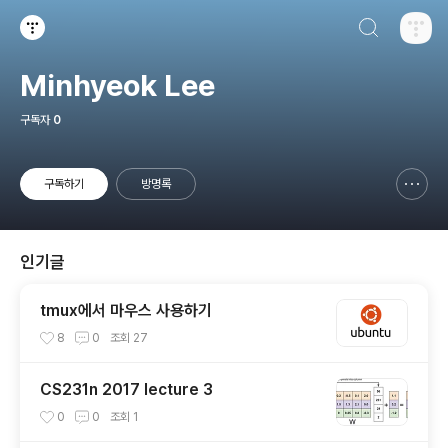
검색하기
티스토리
Minhyeok Lee
구독자
0
구독하기
방명록
신고하기 레이어
열기
인기글
tmux에서 마우스 사용하기
8
0
조회
27
CS231n 2017 lecture 3
0
0
조회
1