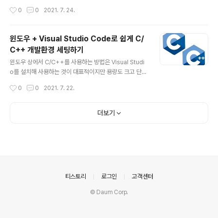
ssive Feature Polishing Network) 제안 ECSSD, H
작성시간
0
0
2021. 7. 24.
KU-IS, PASCAL-S, DUT-OMRON, DUTS 데이터셋
사용 구조적으로 앞선 논문들과 비교하여 큰 특징은 없는
듯 논문의 주요 contribution은 The Feature Polishin
윈도우 + Visual Studio Code로 쉽게 C/
g Module (FPM)인데 인코더 각 부분의 feature를 점진
C++ 개발환경 세팅하기
적으로 통합 시켜서 성능을 높이는 방식 * Result Weakl
글 내용
y-Supervised Salient Object Detection via Scrib
윈도우 상에서 C/C++를 사용하는 방법은 Visual Studi
ble Annotations [CVPR 2020] 특이하..
o를 설치해 사용하는 것이 대표적이지만 용량도 크고 단순
공부용으로는 그 과정이 복잡하다. 사실 Linux용 Windo
작성시간
0
0
2021. 7. 22.
ws 하위 시스템인 WSL을 이용하면 상당히 쉽게 해결할
수 있다. 과정은 다음과 같다. 1. 먼저 제어판 -> 프로그램 -
> Windows 기능 켜기/끄기에서 Linux용 Windows 하
더보기
위 시스템을 활성화 한다. 컴퓨터를 한번 재부팅 해야한다.
2. Microsoft Store에서 Ubuntu를 검색하여 설치한다.
3. Ubuntu를 실행하면 설치를 진행한다. 4. 설치하면 un
sername과 비밀번호를 입력하고 터미널을 닫는다. 5. Vi
sual Studio Code를 실행하고 Remote-WSL를 설치
한다. 6. Re..
의안내
티스토리
로그인
고객센터
© Daum Corp.