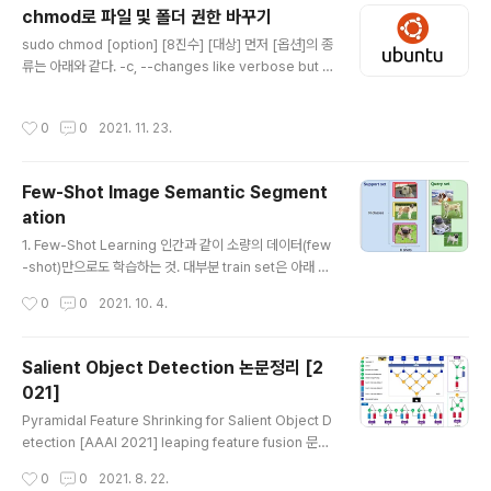
다음과 같다. 픽셀보다 더 많은 정보를 제공한다. 슈퍼 픽셀
chmod로 파일 및 폴더 권한 바꾸기
은 주어진 슈퍼 픽셀에 속하는 픽셀이 유사한 시각적 특징
글 내용
을 공유하기 때문에 perceptual한 의미를 갖는다. 계산적
sudo chmod [option] [8진수] [대상] 먼저 [옵션]의 종
으로 까다로운 문제에 매우 유용할 수 있는 편리하고 간결
류는 아래와 같다. -c, --changes like verbose but r
한 이미지 representation을 제공한다. 슈퍼 픽셀 생성
eport only when a change is made -f, --silent, --
을 위한 SLIC(Simple Linear Iterative Clus..
quiet suppress most error messages -v, --ver
작성시간
0
0
2021. 11. 23.
bose output a diagnostic for every file process
ed --no-preserve-root do not treat '/' specially
(the default) --preserve-root fail to operate rec
Few-Shot Image Semantic Segment
ursively on '/' --reference=RFILE use RFILEs mo
ation
de instead of MODE values -R,..
글 내용
1. Few-Shot Learning 인간과 같이 소량의 데이터(few
-shot)만으로도 학습하는 것. 대부분 train set은 아래 그
림과 같이 support set (training 중 학습에 사용되는 데
작성시간
0
0
2021. 10. 4.
이터셋), Query set (training 중 평가에 사용되는 데이
터셋)으로 나뉜다. Support set의 클래스가 N개 각 클래
스별 개수가 K개 이면 이를 흔히 N-way K-shot task라
Salient Object Detection 논문정리 [2
불린다. 당연한 말이지만 N이 클수록, K가 작을수록 어렵
021]
다. Few-show learning을 평가하는 방식은 주로 Meta
글 내용
-Learning을 사용한다. 아래 그림과 같다. 특징은 모델은
Pyramidal Feature Shrinking for Salient Object D
수많은 support set, query set으로 학습이 되는데 이
etection [AAAI 2021] leaping feature fusion 문제
때 사용되는 클래스를 base class라고..
를 해결 이는 FPN에서 주로 발생하는 문제인데 노이즈 많
작성시간
0
0
2021. 8. 22.
은 low-level feature와 high-level feature가 결합되