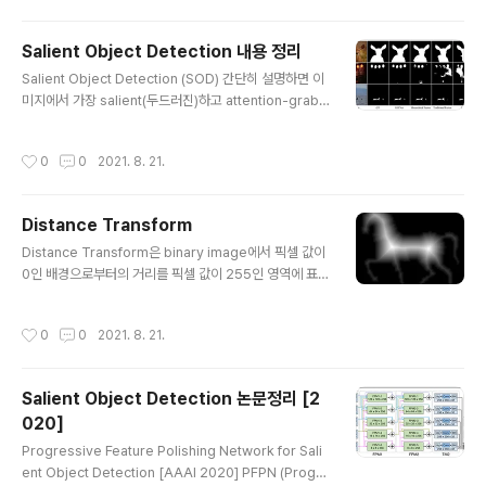
어 성능이 떨어진다는 것임 이를 해결하기 위해 pyramid
shrinking decoder (PSD) 제안 Locate Globally, S
Salient Object Detection 내용 정리
egment Locally: A Progressive Architecture Wit
글 내용
Salient Object Detection (SOD) 간단히 설명하면 이
h Knowledge Review Network for Salient Objec
미지에서 가장 salient(두드러진)하고 attention-grabb
t Detection [AAAI 2021] 인간이 물체를 감지하는 방식
ing 한 object를 찾아내어 해당 객체의 전체 범위를 seg
을 모방함 물체의 대략적인 위치를 먼..
ment 하는 것이다. 다른 말로 배경(background)에서
작성시간
0
0
2021. 8. 21.
중요한 전경(foreground) 물체만을 분할해낸다. 이때 이
미지에서 가장 salient 한 물체만을 검출해 내는 것이며 일
반적인 Object Detection, Segmentation task와는
Distance Transform
다르다. object detection은 이미지 내에서 물체를 찾아
글 내용
서 바운딩 박스로 감싸고 그 물체가 무엇인지 분류해내는
Distance Transform은 binary image에서 픽셀 값이
것을 목표로 한다. 반면 semantic segmentation은 이
0인 배경으로부터의 거리를 픽셀 값이 255인 영역에 표현
미지 내 물체들을 의미있는 단위로 분할한다. Co-..
하는 방법이다. 즉 배경으로부터 멀리 떨어져 있을수록 높
은 픽셀 값을 가진다. 예를 들어 아래와 같다. 그림의 binar
작성시간
0
0
2021. 8. 21.
y image의 subset은 0이다. 변환 결과를 보면, subset
이 아닌 곳(binary image에서 1인 부분)이 subset에 대
해 떨어진 거리 값으로 변환된다. 흔히 이 거리를 계산하는
Salient Object Detection 논문정리 [2
방법은 Euclidean distance(De), City block distanc
020]
e(D4), Chessboard distance(D8) 정도가 존재한다.
글 내용
각각 거리 값은 아래 수식으로 계산된다. $D _ { E } \left (
Progressive Feature Polishing Network for Sali
\left ( i,j \right..
ent Object Detection [AAAI 2020] PFPN (Progre