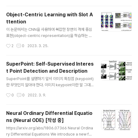
모델링이 가능하다는 가정으로 시작한다. 즉 다시 말하면 n
ormal distribution에 대한 노이즈가 주어졌을 때 이를
Object-Centric Learning with Slot A
어떻게 복원할 것인가에 대한 문제를 모델이 해결하는 것
ttention
이다. 먼저 $t$ 시간 이미지 $X_t$에 노이즈 $I$를 더하
글 내용
는 과정의 확률분포 $q \left ( X _ { t } \mid X _ { t-1 } \r
이 논문에서는 CNN을 사용하여 복잡한 장면의 객체 중심
ight ) $는 다음과 같다. $q \left ( X _ { t } \mid X _ { t-
표현(object-centric representation)을 학습하는 새
1 } \right ) = \mathcal{N} \..
로운 방법을 소개한다. 이 방법 슬롯이라고 하는 task-de
작성시간
2
0
2023. 3. 25.
pendent abstract representation을 생성하는 slot
attention module을 사용한다. 이러한 슬롯은 반복적인
attention 과정을 통해 업데이트가 가능하며 모든 입력 fe
SuperPoint: Self-Supervised Interes
ature와 상호작용한다. 이 논문은 slot attention이 uns
t Point Detection and Description
upervised object discovery 및 supervised prop
글 내용
erty prediction task에 대해 학습할 때 보이지 않는 구
SuperPoint를 설명하기 앞서 이미지 특징점 (keypoint)
성에 대한 일반화를 가능하게 하는 객체 중심 표현을 추출
란 무엇인지 알아야 한다. 이미지 keypoint이란 말 그대
할 수 있음을 보여준다. 또한 이 논문..
로 이미지에서 특징이 되는 부분을 의미한다. 이미지 매칭
작성시간
0
0
2022. 3. 9.
시, 즉 이미지끼리 서로 매칭이 되는지 확인을 할 때 각 이
미지에서의 특징이 되는 부분끼리 비교를 한다. 보통 특징
점이 되는 부분은 물체의 모서리나 코너인데, 그래서 대부
Neural Ordinary Differential Equatio
분의 특징점 검출을 코너 검출을 바탕으로 하고 있다. 이러
ns (Neural ODE) [작성 중]
한 keypoint는 크게 samantic keypoint와 interset p
글 내용
oint로 나뉘는데, samantic keypoint는 그림과 같이 사
https://arxiv.org/abs/1806.07366 Neural Ordina
람의 골격, 물체의 의미론적인 특정 위치를 기반으로 하기
ry Differential Equations We introduce a new fa