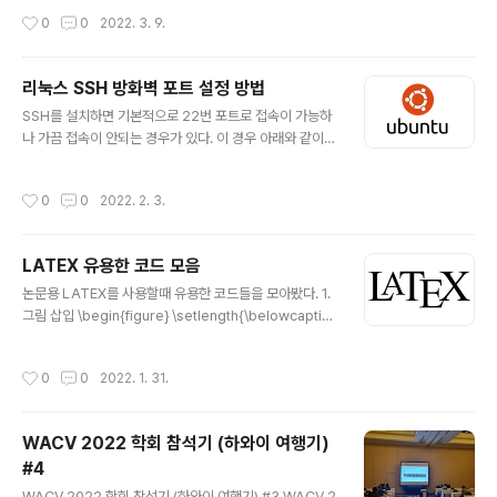
때문에 정의하기가 쉽지만 interset point의 경우 모서리,
mily of deep neural network models. Instead of
작성시간
0
0
2022. 3. 9.
꼭짓점과 같은 low-le..
specifying a discrete sequence of hidden layer
s, we parameterize the derivative of the hidden
state using a neural network. The output of the
리눅스 SSH 방화벽 포트 설정 방법
network is computed using a black-box differen
글 내용
SSH를 설치하면 기본적으로 22번 포트로 접속이 가능하
arxiv.org Neural Ordinary Differential Equations
나 가끔 접속이 안되는 경우가 있다. 이 경우 아래와 같이
(이하 Neural ODE)는 201..
수동으로 22번 포트의 방화벽을 해제하면 된다. sudo uf
w enable sudo ufw allow 22 sudo ufw reload 숫
작성시간
0
0
2022. 2. 3.
자 22 자리에 다른 포트 번호를 입력하면 해당하는 포트도
방화벽 해제가 가능하다. 현재 방화벽 상태를 확인하려면 s
udo ufw status 와 같이 입력하자
LATEX 유용한 코드 모음
글 내용
논문용 LATEX를 사용할때 유용한 코드들을 모아봤다. 1.
그림 삽입 \begin{figure} \setlength{\belowcaptio
nskip}{-24pt} \begin{center} \includegraphics
[width=\linewidth]{이미지 경로} \caption{캡션} \lab
작성시간
0
0
2022. 1. 31.
el{label 이름} \end{center} \end{figure} 2. 수식 삽
입 \begin{equation} 수식 입력 \end{equation} 3. 글
자 색 변경 \usepackage{color} \textcolor{red}{re
WACV 2022 학회 참석기 (하와이 여행기)
d colored text}
#4
글 내용
WACV 2022 학회 참석기 (하와이 여행기) #3 WACV 2