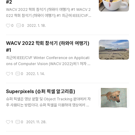
#2
md.extend(self.command_line_args()) self.proc
글 내용
ess = subprocess.Popen(cmd, env=self.env, cl
WACV 2022 학회 참석기 (하와이 여행기) #1 WACV 2
ose_fds=system() != 'Windows', stdout=sel..
022 학회 참석기 (하와이 여행기) #1 최근에 IEEE/CVF
Winter Conference on Applications of Compute
작성시간
0
0
2022. 1. 18.
r Vision (WACV 2022)에 1 저자 논문 2편이 accept
되어 휴가도 보낼 겸 학회 참석 목적으로 하와이에 방문했
다. https://openaccess.thecvf.com/co.. hydrago
WACV 2022 학회 참석기 (하와이 여행기)
n-cv.info 숙소가 좀 외진 곳이 있다 보니 장을 보려면 15
#1
분 정도 걸으면 나오는 마트로 가야 했다. https://goo.gl/
글 내용
maps/9nxZq6fQBDsonDdw6 KTA Super Stores
최근에 IEEE/CVF Winter Conference on Applicati
- Waikoloa Village · 68-3916 Paniolo Ave, Waiko
ons of Computer Vision (WACV 2022)에 1 저자 논
l..
문 2편이 accept 되어 휴가도 보낼 겸 학회 참석 목적으
작성시간
1
0
2022. 1. 14.
로 하와이에 방문했다. https://openaccess.thecvf.co
m/content/WACV2022/html/Lee_Robust_Lane_
Detection_via_Expanded_Self_Attention_WACV_
Superpixels (슈퍼 픽셀 알고리즘)
2022_paper.html WACV 2022 Open Access Re
글 내용
슈퍼 픽셀은 영상 분할 및 Object Tracking 분야에서 자
pository Robust Lane Detection via Expanded S
주 사용되는 방법이다. 슈퍼 픽셀을 이용하여 영상에서 특
elf Attention Minhyeok Lee, Junhyeop Lee, Dog
성이 비슷한 픽셀들을 묶음으로 표현할 수 있다. 슈퍼 픽셀
yoon Lee, Woojin Kim, San..
은 영상을 특징이 비슷한 작은 균일한 영역으로 나누고 이
작성시간
1
0
2021. 11. 28.
작은 영역들을 기본단위로 하여 영상처리를 하는데, 여기
서 나누어진 균일 영역을 슈퍼 픽셀이라고 한다. 정리하면