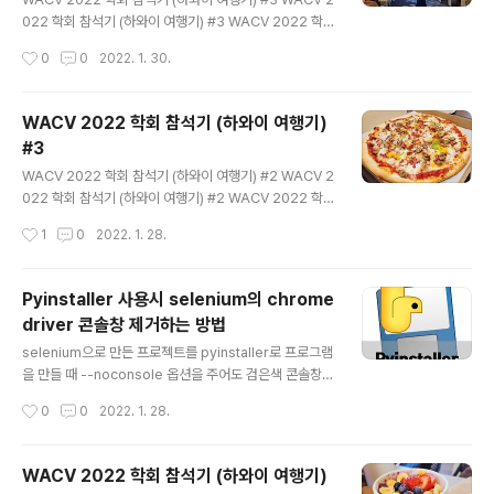
022 학회 참석기 (하와이 여행기) #3 WACV 2022 학회
참석기 (하와이 여행기) #2 WACV 2022 학회 참석기
작성시간
0
0
2022. 1. 30.
(하와이 여행기) #2 WACV 2022 학회 참석기 (하와이
여행기) #1 WACV 2022 학회 참석기 (하와이 여행기) #
1 최근에 IEEE/CVF Winter.. hydragon-cv.info 사실
WACV 2022 학회 참석기 (하와이 여행기)
하와이 방문 목적이 WACV 학회 참석이었지만 지금까지
#3
너무 여행 위주로 글을 쓴 것 같다. 이번에는 학회 참석기를
글 내용
써볼까 한다. https://goo.gl/maps/tQkZ5RiU8gMsc
WACV 2022 학회 참석기 (하와이 여행기) #2 WACV 2
qx89 와이콜로아 비치 매리엇 리조트 & 스파 · 69-275
022 학회 참석기 (하와이 여행기) #2 WACV 2022 학회
Waikōloa Beach Dr, Waikoloa Beach,..
참석기 (하와이 여행기) #1 WACV 2022 학회 참석기 (하
작성시간
1
0
2022. 1. 28.
와이 여행기) #1 최근에 IEEE/CVF Winter Conferenc
e on Applications of Computer Vision (WACV 20
22)에 1 저자 논문 2편이 accept 되.. hydragon-cv.inf
Pyinstaller 사용시 selenium의 chrome
o 이번에는 하와이에서 방문했던 맛집 위주로 글을 써볼까
driver 콘솔창 제거하는 방법
한다. https://goo.gl/maps/EoiQ9E9hfHzxwNEi9 T
글 내용
ommy Bahama Restaurant, Bar & Store · Shops
selenium으로 만든 프로젝트를 pyinstaller로 프로그램
at Mauna Lani 68, 1330 Mauna Lani Dr #102,..
을 만들 때 --noconsole 옵션을 주어도 검은색 콘솔창이
계속 나오는 경우가 있다. 이 경우에는 먼저 C:\Users\[사
작성시간
0
0
2022. 1. 28.
용자 이름]\anaconda3\envs\[가상환경 이름]\Lib\site
-packages\selenium\webdriver\common 경로의
service.py를 찾아서 열어준다. service.py 중간에 다
WACV 2022 학회 참석기 (하와이 여행기)
음과 같은 항목이 보일것이다. try: cmd = [self.path] c