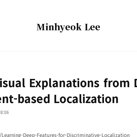
Minhyeok
Minhyeok Lee
Lee
isual Explanations from
ent-based Localization
18:06
y/Learning-Deep-Features-for-Discriminative-Localization