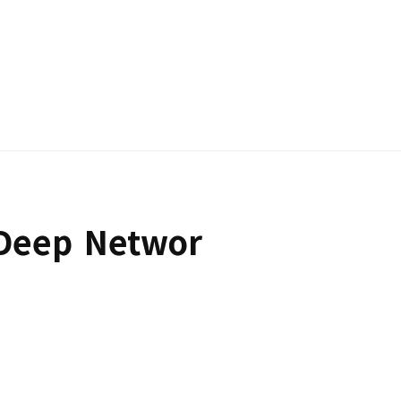
검색
 Deep Networ