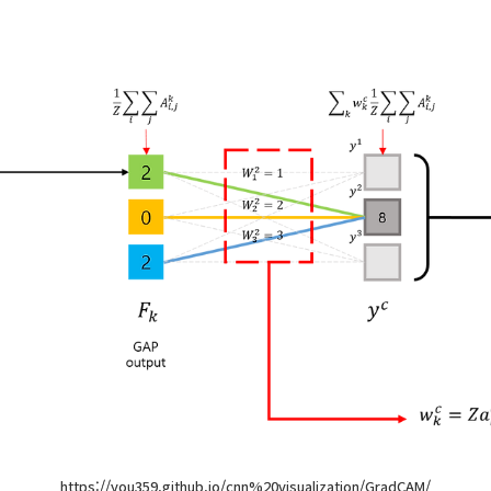
https://you359.github.io/cnn%20visualization/GradCAM/