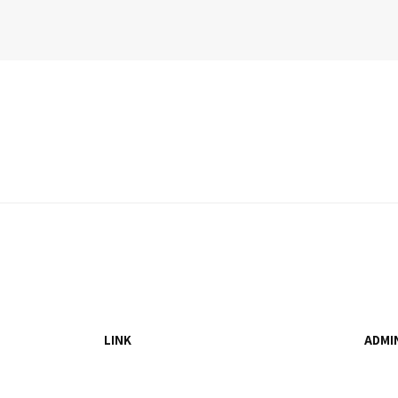
LINK
ADMI
admi