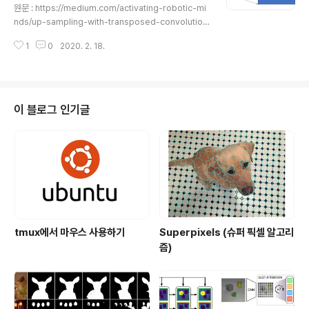
axPooling과 유사한 이미지를 다운 샘플링하는 데 2의 s
원문 : https://medium.com/activating-robotic-mi
tride를 사용할 수 있다. Padding : padding은 샘플의
nds/up-sampling-with-transposed-convolution
테두리를 처리하는 방법을 정의한다. 패딩 된 c..
-9ae4f2df52d0 Up-sampling with Transposed
1
0
2020. 2. 18.
Convolution If you’ve heard about the transpos
ed convolution and got confused what it actually
means, this article is written for you. medium.co
m 만약 여러분이 transposed convolution에 대해 듣
고 그것이 실제로 무엇을 의미하는지 혼란스러워했다면,
이 블로그 인기글
이 글은 여러분을 위해 쓰인 것이다. 이 글의 내용은 다음과
같다: The Need for Up-sa..
tmux에서 마우스 사용하기
Superpixels (슈퍼 픽셀 알고리
즘)