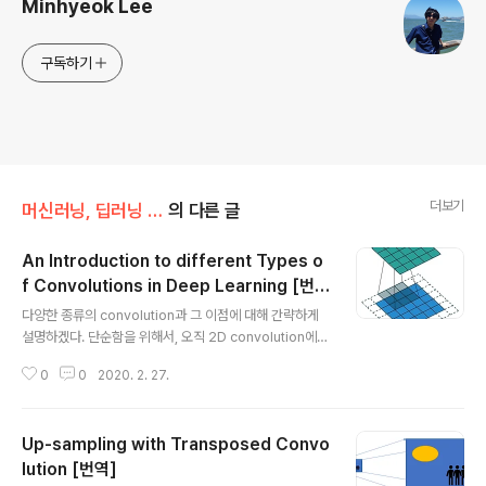
Minhyeok Lee
구독하기
더보기
머신러닝, 딥러닝 공부
의 다른 글
An Introduction to different Types o
f Convolutions in Deep Learning [번
글 내용
역]
다양한 종류의 convolution과 그 이점에 대해 간략하게
설명하겠다. 단순함을 위해서, 오직 2D convolution에만
초점을 맞추고 있다. Convolutions 첫째로, 우리는 con
0
0
2020. 2. 27.
volutional 계층을 정의하는 몇 가지 매개변수를 정의할
필요가 있다. Kernel Size : 커널 크기는 convolution의
field of view를 정의한다. 2D의 경우 일반적으로 3x3
Up-sampling with Transposed Convo
픽셀이 선택된다. Stride : stride는 이미지를 통과할 때
커널의 step size로 정의한다. 기본값은 보통 1이지만 M
lution [번역]
글 내용