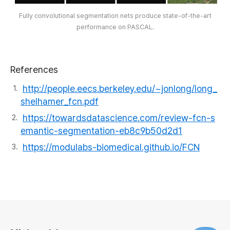
Fully convolutional segmentation nets produce state-of-the-art
performance on PASCAL.
References
http://people.eecs.berkeley.edu/~jonlong/long_
shelhamer_fcn.pdf
https://towardsdatascience.com/review-fcn-s
emantic-segmentation-eb8c9b50d2d1
https://modulabs-biomedical.github.io/FCN
로그 정보